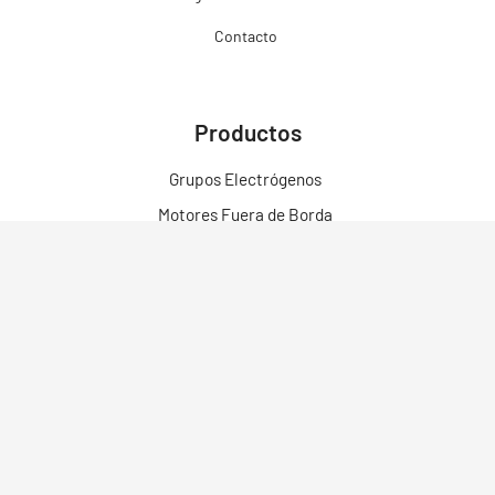
Contacto
Productos
Grupos Electrógenos
Motores Fuera de Borda
Motores
Motobombas
Motosoldadores y Soldadoras
Motos Eléctricas
Campo Bosque y Jardín
Construcción
Limpieza