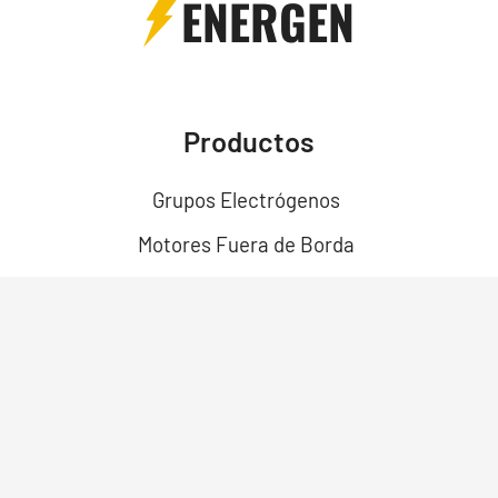
ENERGEN
Productos
Grupos Electrógenos
Motores Fuera de Borda
Motores
Motobombas
Motosoldadores y Soldadoras
Motos Eléctricas
Campo Bosque y Jardín