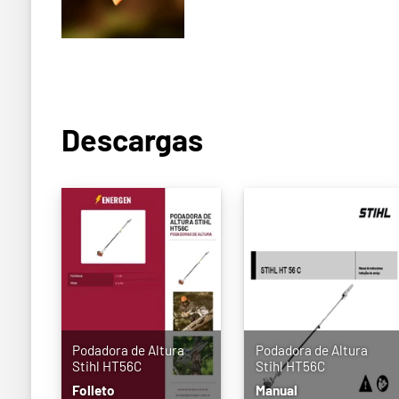
Descargas
Podadora de Altura
Podadora de Altura
Stihl HT56C
Stihl HT56C
Folleto
Manual