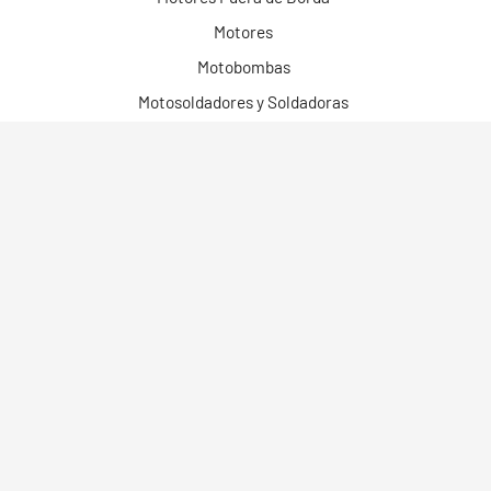
Motores
Motobombas
Motosoldadores y Soldadoras
Motos Eléctricas
Campo Bosque y Jardín
Construcción
Limpieza
Herramientas
Robots
Cortadoras Láser
Equipos de Línea de Producción Automática
Limpiadoras Láser
Torres de Iluminación
Energía Solar