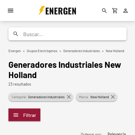
ENERGEN
Energen
»
Grupos Electrógenos
»
Generadores Industriales
»
New Holland
Generadores Industriales New
Holland
23 resultados
Categoría:
Generadores Industriales
Marca:
New Holland
Filtrar
Relevancia
Ordenar por: