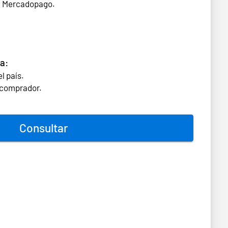
n Mercadopago.
a:
l país.
l comprador.
Consultar