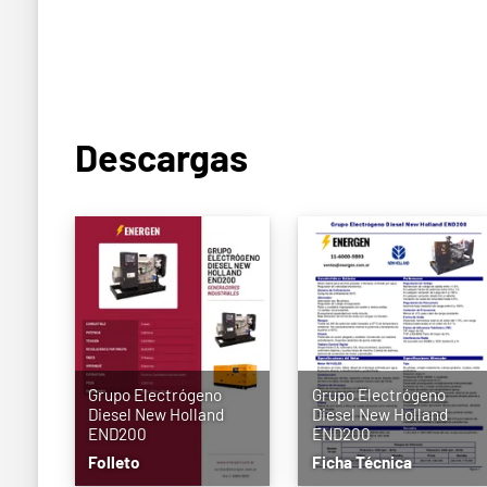
Descargas
Grupo Electrógeno
Grupo Electrógeno
Diesel New Holland
Diesel New Holland
END200
END200
Folleto
Ficha Técnica