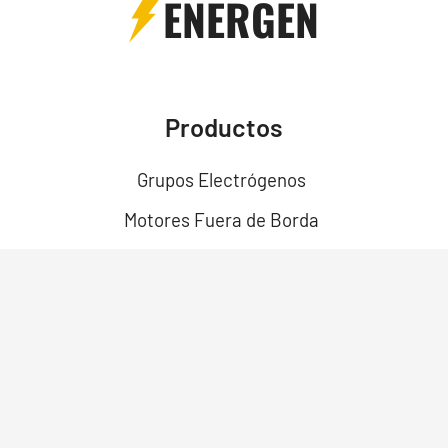
ENERGEN
Productos
Grupos Electrógenos
Motores Fuera de Borda
Motores
Motobombas
Motosoldadores y Soldadoras
Motos Eléctricas
Campo Bosque y Jardín