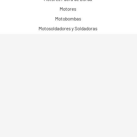
Motores
Motobombas
Motosoldadores y Soldadoras
Motos Eléctricas
Campo Bosque y Jardín
Construcción
Limpieza
Herramientas
Robots
Cortadoras Láser
Equipos de Línea de Producción Automática
Limpiadoras Láser
Torres de Iluminación
Energía Solar