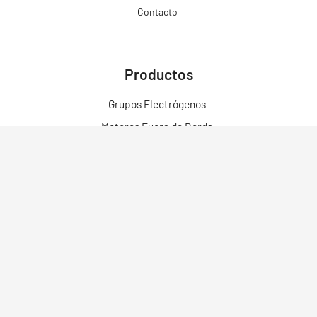
Contacto
Productos
Grupos Electrógenos
Motores Fuera de Borda
Motores
Motobombas
Motosoldadores y Soldadoras
Motos Eléctricas
Campo Bosque y Jardín
Construcción
Limpieza
Herramientas