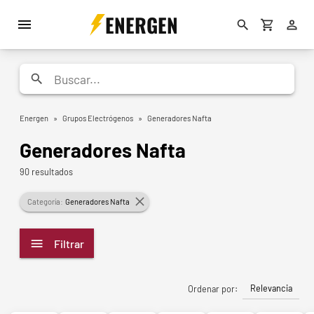
ENERGEN
Energen
»
Grupos Electrógenos
»
Generadores Nafta
Generadores Nafta
90 resultados
Categoría:
Generadores Nafta
Filtrar
Relevancia
Ordenar por: