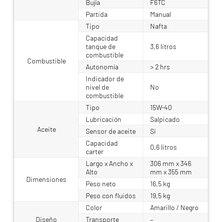
Bujía
F6TC
Partida
Manual
Tipo
Nafta
Capacidad
tanque de
3,6 litros
combustible
Combustible
Autonomía
> 2 hrs
Indicador de
nivel de
No
combustible
Tipo
15W-40
Lubricación
Salpicado
Aceite
Sensor de aceite
Sí
Capacidad
0,6 litros
carter
Largo x Ancho x
306 mm x 346
Alto
mm x 355 mm
Dimensiones
Peso neto
16,5 kg
Peso con fluidos
19,5 kg
Color
Amarillo / Negro
Diseño
Transporte
–