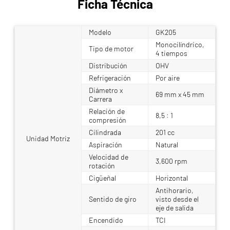
Ficha Técnica
Modelo
GK205
Monocilíndrico,
Tipo de motor
4 tiempos
Distribución
OHV
Refrigeración
Por aire
Diámetro x
69 mm x 45 mm
Carrera
Relación de
8,5 : 1
compresión
Cilindrada
201 cc
Unidad Motriz
Aspiración
Natural
Velocidad de
3,600 rpm
rotación
Cigüeñal
Horizontal
Antihorario,
Sentido de giro
visto desde el
eje de salida
Encendido
TCI