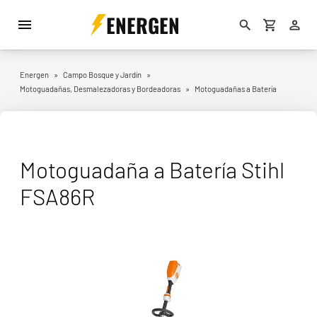
ENERGEN
Energen
»
Campo Bosque y Jardín
»
Motoguadañas, Desmalezadoras y Bordeadoras
»
Motoguadañas a Batería
Motoguadaña a Batería Stihl
FSA86R