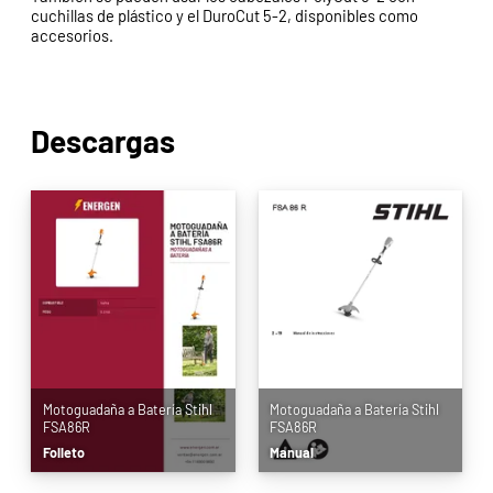
cuchillas de plástico y el DuroCut 5-2, disponibles como
accesorios.
Descargas
Motoguadaña a Batería Stihl
Motoguadaña a Batería Stihl
FSA86R
FSA86R
Folleto
Manual