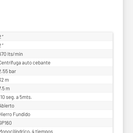
 “
 “
670 lts/min
Centrífuga auto cebante
2.55 bar
32 m
7.5 m
110 seg. a 5mts.
Abierto
Hierro Fundido
GP160
Monocilíndrico, 4 tiempos