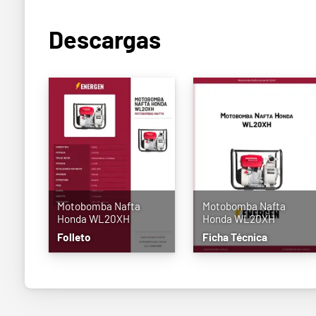
Descargas
Motobomba Nafta
Motobomba Nafta
Honda WL20XH
Honda WL20XH
Folleto
Ficha Técnica