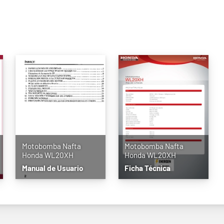
Motobomba Nafta
Motobomba Nafta
Honda WL20XH
Honda WL20XH
Manual de Usuario
Ficha Técnica