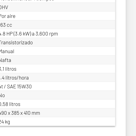
OHV
Por aire
163 cc
4.8 HP (3.6 kW) a 3,600 rpm
Transistorizado
Manual
Nafta
3,1 litros
1.4 litros/hora
4t / SAE 15W30
No
0,58 litros
490 x 385 x 410 mm
24 kg