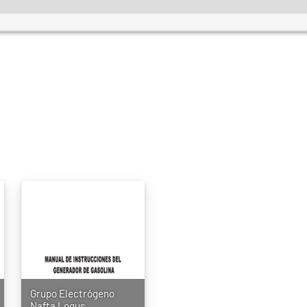
Grupo Electrógeno
Nafta Logus