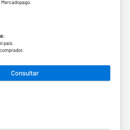
n Mercadopago.
a:
l país.
l comprador.
Consultar