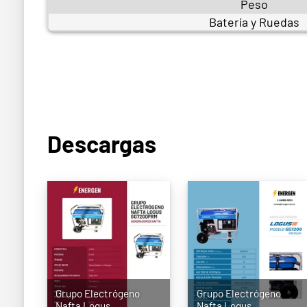
Peso
Batería y Ruedas
Descargas
Grupo Electrógeno
Grupo Electrógeno
Nafta Logus
Nafta Logus