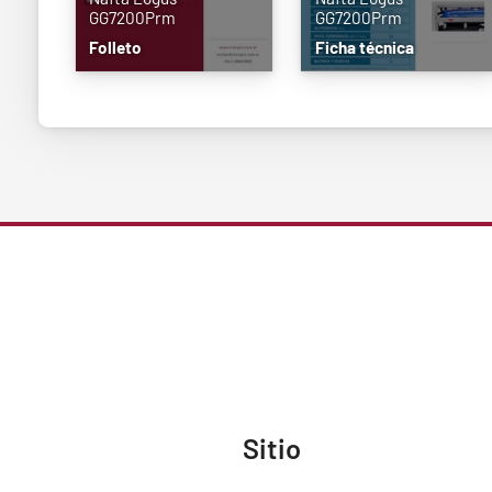
GG7200Prm
GG7200Prm
Folleto
Ficha técnica
Sitio