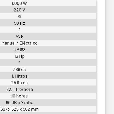
6000 W
220 V
Si
50 Hz
1
AVR
Manual / Eléctrico
UP188
13 Hp
1
389 cc
1.1 litros
25 litros
2.5 litro/hora
10 horas
96 dB a 7 mts.
697 x 525 x 562 mm