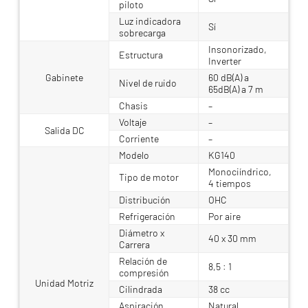
piloto
Luz indicadora
Sí
sobrecarga
Insonorizado,
Estructura
Inverter
Gabinete
60 dB(A) a
Nivel de ruido
65dB(A) a 7 m
Chasis
–
Voltaje
–
Salida DC
Corriente
–
Modelo
KG140
Monociíndrico,
Tipo de motor
4 tiempos
Distribución
OHC
Refrigeración
Por aire
Diámetro x
40 x 30 mm
Carrera
Relación de
8,5 : 1
compresión
Unidad Motriz
Cilindrada
38 cc
Aspiración
Natural