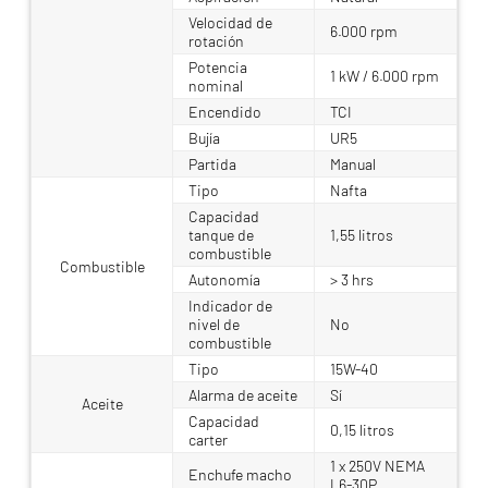
Velocidad de
6.000 rpm
rotación
Potencia
1 kW / 6.000 rpm
nominal
Encendido
TCI
Bujía
UR5
Partida
Manual
Tipo
Nafta
Capacidad
tanque de
1,55 litros
combustible
Combustible
Autonomía
> 3 hrs
Indicador de
nivel de
No
combustible
Tipo
15W-40
Alarma de aceite
Sí
Aceite
Capacidad
0,15 litros
carter
1 x 250V NEMA
Enchufe macho
L6-30P