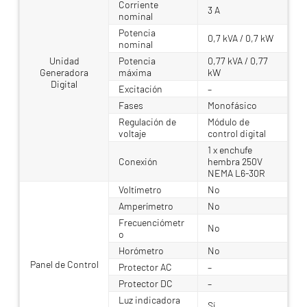
Corriente
3 A
nominal
Potencia
0,7 kVA / 0,7 kW
nominal
Unidad
Potencia
0,77 kVA / 0,77
Generadora
máxima
kW
Digital
Excitación
–
Fases
Monofásico
Regulación de
Módulo de
voltaje
control digital
1 x enchufe
Conexión
hembra 250V
NEMA L6-30R
Voltímetro
No
Amperímetro
No
Frecuenciómetr
No
o
Horómetro
No
Panel de Control
Protector AC
–
Protector DC
–
Luz indicadora
Sí