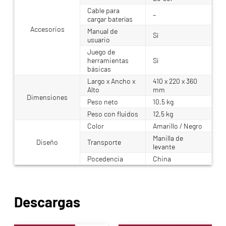
Cable para
–
cargar baterías
Accesorios
Manual de
Sí
usuario
Juego de
herramientas
Sí
básicas
Largo x Ancho x
410 x 220 x 360
Alto
mm
Dimensiones
Peso neto
10,5 kg
Peso con fluidos
12,5 kg
Color
Amarillo / Negro
Manilla de
Diseño
Transporte
levante
Pocedencia
China
Descargas