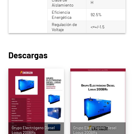
H
Aislamiento
Eficiencia
92.5%
Energética
Regulación de
<=+/-1.5
Voltaje
Descargas
Grupo Electrógeno Diesel
Grupo Electrógeno Diesel
Logus 200BRs
Logus 200BRs