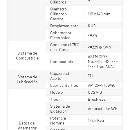
Cilindros
Diámetro
Cilindro x
110 x 140 mm
Carrera
Desplazamiento
6.49L
Gobernador
<=3%
Electrónico
Consumo al 75%
<=229 g/Kw.h
de la Carga
Sistema de
ASTM D975
Combustible
Combustible
No.2-D o BS2869
1998 Tipo A1,A2
Capacidad
17 L
Sistema de
Aceite
Lubricación
Lubricante Tipo
API CF-4 15W40
Modelo
UC274G
Tipo
Brushless
Sistema de
Autoexitado-AVR
Exitación
Potencia
187.5 Kva
Datos del
Nominal
Alternador
Clase de