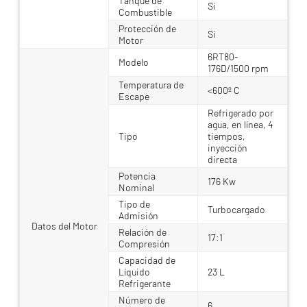
Tanque de
Si
Combustible
Protección de
Si
Motor
6RT80-
Modelo
176D/1500 rpm
Temperatura de
<600º C
Escape
Refrigerado por
agua, en línea, 4
Tipo
tiempos,
inyección
directa
Potencia
176 Kw
Nominal
Tipo de
Turbocargado
Admisión
Datos del Motor
Relación de
17:1
Compresión
Capacidad de
Líquido
23 L
Refrigerante
Número de
6