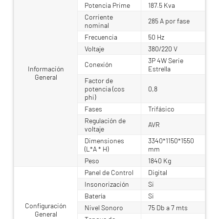
Potencia Prime
187.5 Kva
Corriente
285 A por fase
nominal
Frecuencia
50 Hz
Voltaje
380/220 V
3P 4W Serie
Conexión
Información
Estrella
General
Factor de
potencia (cos
0,8
phi)
Fases
Trifásico
Regulación de
AVR
voltaje
Dimensiones
3340*1150*1550
(L*A * H)
mm
Peso
1840 Kg
Panel de Control
Digital
Insonorización
Si
Batería
Si
Configuración
Nivel Sonoro
75 Db a 7 mts
General