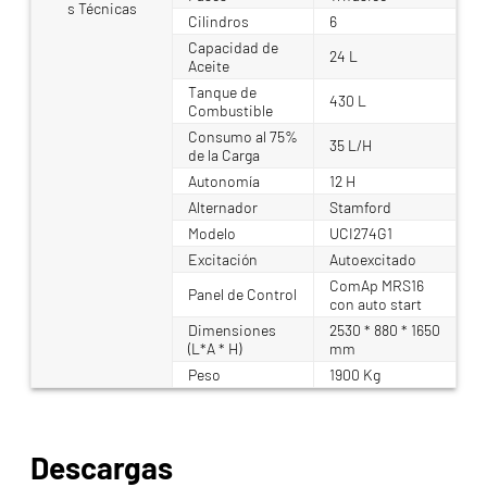
s Técnicas
Cilindros
6
Capacidad de
24 L
Aceite
Tanque de
430 L
Combustible
Consumo al 75%
35 L/H
de la Carga
Autonomía
12 H
Alternador
Stamford
Modelo
UCI274G1
Excitación
Autoexcitado
ComAp MRS16
Panel de Control
con auto start
Dimensiones
2530 * 880 * 1650
(L*A * H)
mm
Peso
1900 Kg
Descargas