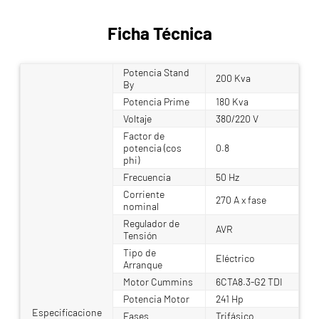
Ficha Técnica
Potencia Stand
200 Kva
By
Potencia Prime
180 Kva
Voltaje
380/220 V
Factor de
potencia (cos
0.8
phi)
Frecuencia
50 Hz
Corriente
270 A x fase
nominal
Regulador de
AVR
Tensión
Tipo de
Eléctrico
Arranque
Motor Cummins
6CTA8.3-G2 TDI
Potencia Motor
241 Hp
Especificacione
Fases
Trifásico