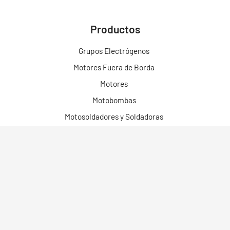
Productos
Grupos Electrógenos
Motores Fuera de Borda
Motores
Motobombas
Motosoldadores y Soldadoras
Motos Eléctricas
Campo Bosque y Jardín
Construcción
Limpieza
Herramientas
Robots