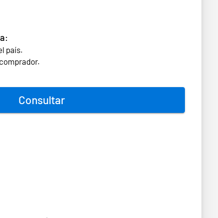
a:
l país.
l comprador.
Consultar