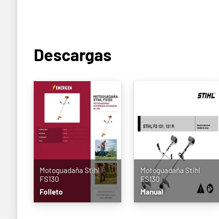
Descargas
Motoguadaña Stihl
Motoguadaña Stihl
FS130
FS130
Folleto
Manual