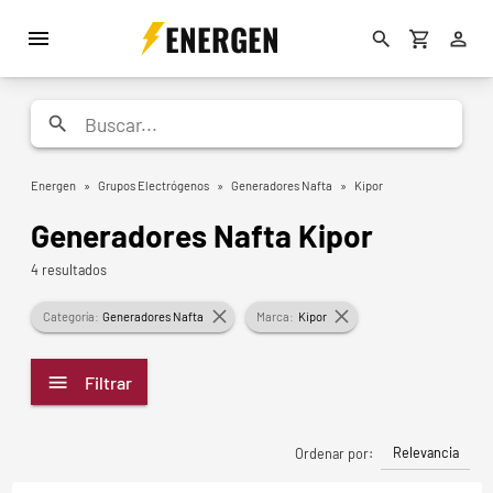
ENERGEN
Energen
»
Grupos Electrógenos
»
Generadores Nafta
»
Kipor
Generadores Nafta Kipor
4 resultados
Categoría:
Generadores Nafta
Marca:
Kipor
Filtrar
Relevancia
Ordenar por: