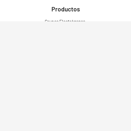
Productos
Grupos Electrógenos
Motores Fuera de Borda
Motores
Motobombas
Motosoldadores y Soldadoras
Motos Eléctricas
Campo Bosque y Jardín
Construcción
Limpieza
Herramientas
Robots
Cortadoras Láser