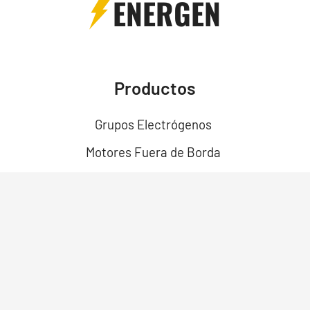
ENERGEN
Productos
Grupos Electrógenos
Motores Fuera de Borda
Motores
Motobombas
Motosoldadores y Soldadoras
Motos Eléctricas
Campo Bosque y Jardín