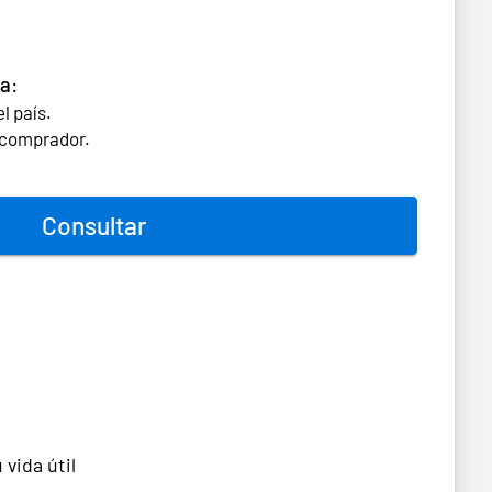
a:
l país.
l comprador.
Consultar
vida útil