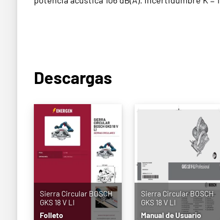
Descargas
Sierra Circular BOSCH
Sierra Circular BOSCH
GKS 18 V LI
GKS 18 V LI
Folleto
Manual de Usuario