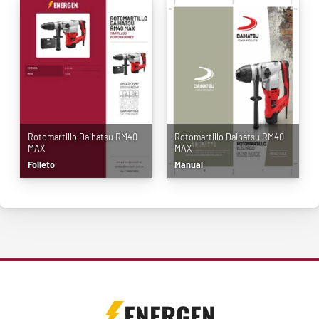
Rotomartillo Daihatsu RM40
Rotomartillo Daihatsu RM40
MAX
MAX
Folleto
Manual
ENERGEN