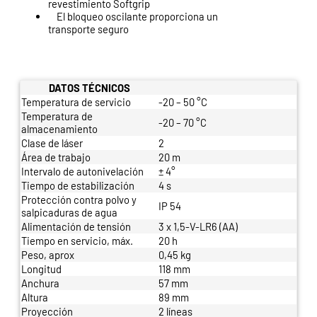
revestimiento Softgrip
El bloqueo oscilante proporciona un
transporte seguro
DATOS TÉCNICOS
Temperatura de servicio
-20 – 50 °C
Temperatura de
-20 – 70 °C
almacenamiento
Clase de láser
2
Área de trabajo
20 m
Intervalo de autonivelación
± 4°
Tiempo de estabilización
4 s
Protección contra polvo y
IP 54
salpicaduras de agua
Alimentación de tensión
3 x 1,5-V-LR6 (AA)
Tiempo en servicio, máx.
20 h
Peso, aprox
0,45 kg
Longitud
118 mm
Anchura
57 mm
Altura
89 mm
Proyección
2 líneas