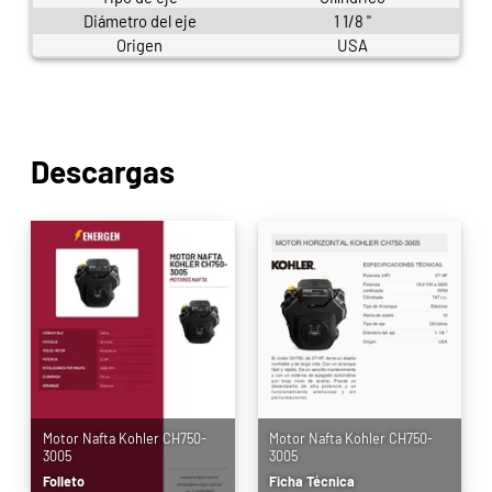
Diámetro del eje
1 1/8 "
Origen
USA
Descargas
Motor Nafta Kohler CH750-
Motor Nafta Kohler CH750-
3005
3005
Folleto
Ficha Técnica