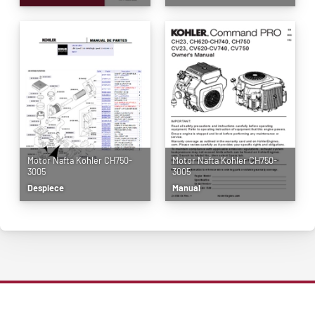
Motor Nafta Kohler CH750-
Motor Nafta Kohler CH750-
3005
3005
Despiece
Manual