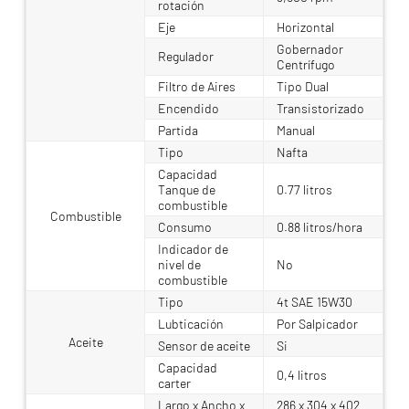
rotación
Eje
Horizontal
Gobernador
Regulador
Centrífugo
Filtro de Aires
Tipo Dual
Encendido
Transistorizado
Partida
Manual
Tipo
Nafta
Capacidad
Tanque de
0.77 litros
combustible
Combustible
Consumo
0.88 litros/hora
Indicador de
nivel de
No
combustible
Tipo
4t SAE 15W30
Lubticación
Por Salpicador
Aceite
Sensor de aceite
Si
Capacidad
0,4 litros
carter
Largo x Ancho x
286 x 304 x 402