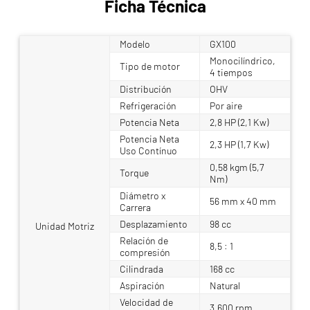
Ficha Técnica
Modelo
GX100
Monocilíndrico,
Tipo de motor
4 tiempos
Distribución
OHV
Refrigeración
Por aire
Potencia Neta
2,8 HP (2,1 Kw)
Potencia Neta
2,3 HP (1,7 Kw)
Uso Contínuo
0,58 kgm (5,7
Torque
Nm)
Diámetro x
56 mm x 40 mm
Carrera
Desplazamiento
98 cc
Unidad Motriz
Relación de
8,5 : 1
compresión
Cilindrada
168 cc
Aspiración
Natural
Velocidad de
3,600 rpm