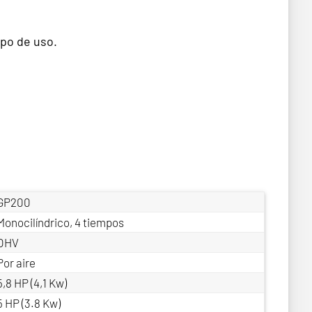
po de uso.
GP200
Monocilíndrico, 4 tiempos
OHV
Por aire
5,8 HP (4,1 Kw)
5 HP (3.8 Kw)