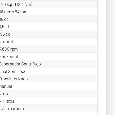
1,26 kgm (12,4 Nm)
68 mm x 54 mm
98 cc
8,5 : 1
196 cc
Natural
3,600 rpm
Horizontal
Gobernador Centrífugo
Dual Semiseco
Transistorizado
Manual
Nafta
3.1 litros
1.7 litros/hora