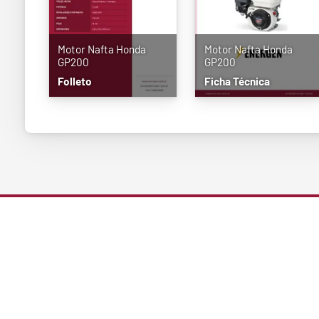
Motor Nafta Honda
Motor Nafta Honda
GP200
GP200
Folleto
Ficha Técnica