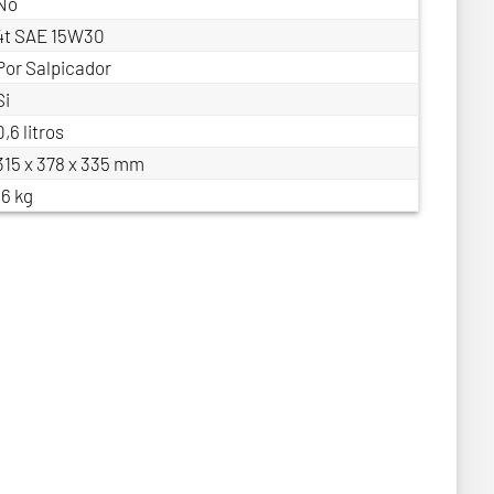
No
4t SAE 15W30
Por Salpicador
Si
0,6 litros
315 x 378 x 335 mm
16 kg