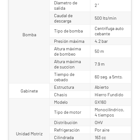
Díametro de
2 “
salida
Caudal de
500 lts/min
descarga
Centrífuga auto
Tipo de bomba
cebante
Bomba
Presión máxima
4.2 bar
Altura máxima
50 m
de bombeo
Altura máxima
7.9 m
de succion
Tiempo de
60 seg. a 5mts.
cebado
Estructura
Abierto
Gabinete
Chasis
Hierro Fundido
Modelo
GX160
Monocilíndrico,
Tipo de motor
4 tiempos
Distribución
OHV
Refrigeración
Por aire
Unidad Motriz
Cilindrada
163 cc