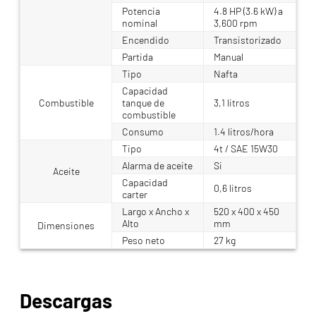
Potencia
4.8 HP (3.6 kW) a
nominal
3,600 rpm
Encendido
Transistorizado
Partida
Manual
Tipo
Nafta
Capacidad
Combustible
tanque de
3,1 litros
combustible
Consumo
1.4 litros/hora
Tipo
4t / SAE 15W30
Alarma de aceite
Si
Aceite
Capacidad
0,6 litros
carter
Largo x Ancho x
520 x 400 x 450
Alto
mm
Dimensiones
Peso neto
27 kg
Descargas