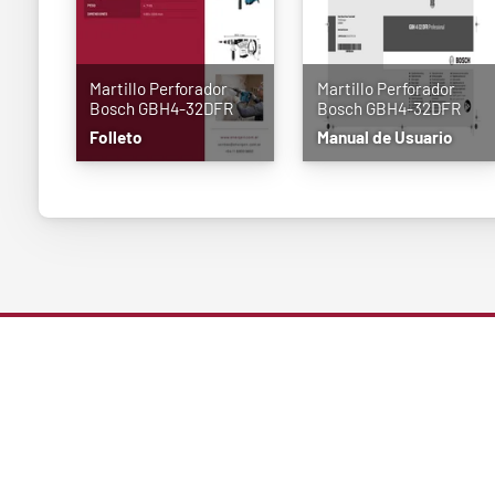
Martillo Perforador
Martillo Perforador
Bosch GBH4-32DFR
Bosch GBH4-32DFR
Folleto
Manual de Usuario