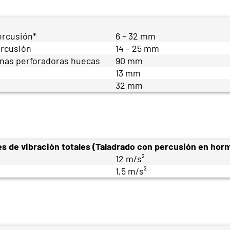
ercusión*
6 – 32 mm
ercusión
14 – 25 mm
nas perforadoras huecas
90 mm
13 mm
32 mm
es de vibración totales (Taladrado con percusión en hor
12 m/s²
1,5 m/s²