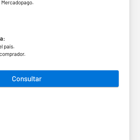
n Mercadopago.
a:
l país.
l comprador.
Consultar