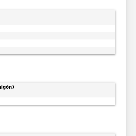
migón)