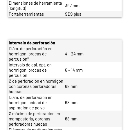
Dimensiones de herramienta
397 mm
(longitud)
Portaherramientas
SDS plus
Intervalo de perforación
Diám. de perforación en
hormigón, brocas de
4 – 24 mm
percusión*
Intervalo de apl. ópt. en
hormigón, brocas de
6 – 14 mm
percusión
Ø de perforación en hormigón
con coronas perforadoras
68 mm
huecas
Diám. de perforación en
hormigón, unidad de
68 mm
aspiración de polvo
Ø máximo de perforación en
mampostería, coronas
68 mm
perforadoras huecas
Diámetro de perforación máx.