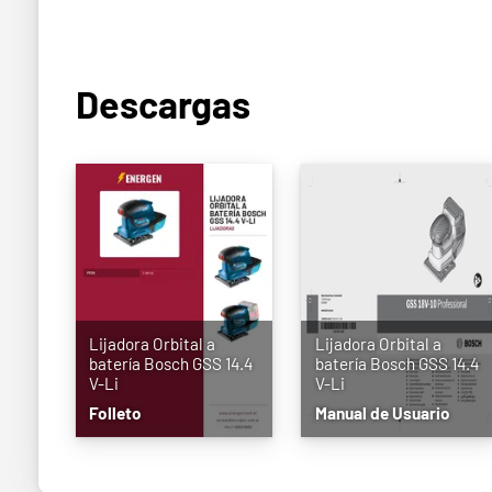
Descargas
Lijadora Orbital a
Lijadora Orbital a
batería Bosch GSS 14.4
batería Bosch GSS 14.4
V-Li
V-Li
Folleto
Manual de Usuario