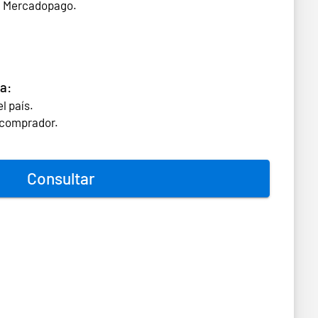
n Mercadopago.
a:
l país.
l comprador.
Consultar