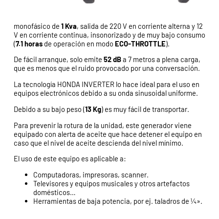
monofásico de
1 Kva
, salida de 220 V en corriente alterna y 12
V en corriente continua, insonorizado y de muy bajo consumo
(
7.1 horas
de operación en modo
ECO-THROTTLE
).
De fácil arranque, solo emite
52 dB
a 7 metros a plena carga,
que es menos que el ruido provocado por una conversación.
La tecnología HONDA INVERTER lo hace ideal para el uso en
equipos electrónicos debido a su onda sinusoidal uniforme.
Debido a su bajo peso (
13 Kg
) es muy fácil de transportar.
Para prevenir la rotura de la unidad, este generador viene
equipado con alerta de aceite que hace detener el equipo en
caso que el nivel de aceite descienda del nivel mínimo.
El uso de este equipo es aplicable a:
Computadoras, impresoras, scanner.
Televisores y equipos musicales y otros artefactos
domésticos…
Herramientas de baja potencia, por ej. taladros de ¼».