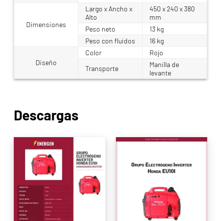
Largo x Ancho x
450 x 240 x 380
Alto
mm
Dimensiones
Peso neto
13 kg
Peso con fluidos
16 kg
Color
Rojo
Diseño
Manilla de
Transporte
levante
Descargas