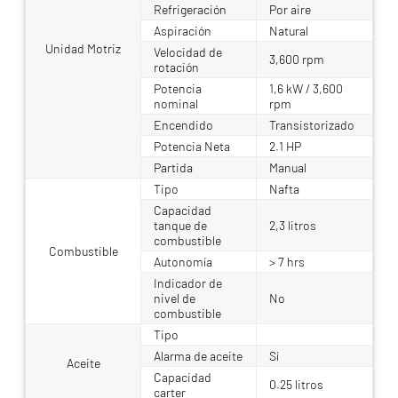
Refrigeración
Por aire
Aspiración
Natural
Unidad Motriz
Velocidad de
3,600 rpm
rotación
Potencia
1,6 kW / 3,600
nominal
rpm
Encendido
Transistorizado
Potencia Neta
2.1 HP
Partida
Manual
Tipo
Nafta
Capacidad
tanque de
2,3 litros
combustible
Combustible
Autonomía
> 7 hrs
Indicador de
nivel de
No
combustible
Tipo
Alarma de aceite
Sí
Aceite
Capacidad
0.25 litros
carter