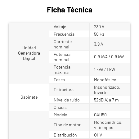
Ficha Técnica
Voltaje
230 V
Frecuencia
50 Hz
Corriente
3,9 A
nominal
Unidad
Generadora
Potencia
0,9 kVA / 0,9 kW
Digital
nominal
Potencia
1 kVA / 1 kW
máxima
Fases
Monofásico
Insonorizado,
Estructura
Inverter
Gabinete
Nivel de ruido
52dB(A) a 7 m
Chasis
–
Modelo
GXH50
Monociíndrico,
Tipo de motor
4 tiempos
Distribución
OHV