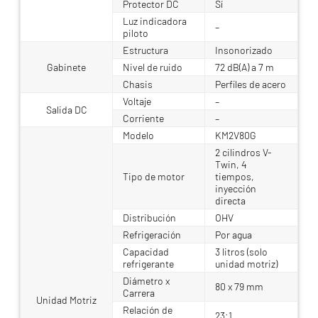
Protector DC
Sí
Luz indicadora
–
piloto
Estructura
Insonorizado
Gabinete
Nivel de ruido
72 dB(A) a 7 m
Chasis
Perfiles de acero
Voltaje
–
Salida DC
Corriente
–
Modelo
KM2V80G
2 cilindros V-
Twin, 4
Tipo de motor
tiempos,
inyección
directa
Distribución
OHV
Refrigeración
Por agua
Capacidad
3 litros (solo
refrigerante
unidad motriz)
Diámetro x
80 x 79 mm
Carrera
Unidad Motriz
Relación de
23:1