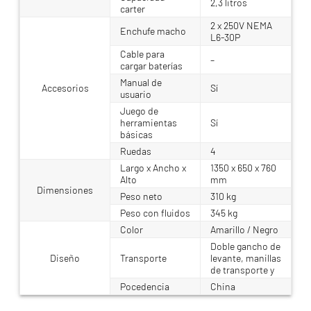
2,3 litros
carter
2 x 250V NEMA
Enchufe macho
L6-30P
Cable para
–
cargar baterías
Manual de
Accesorios
Sí
usuario
Juego de
herramientas
Sí
básicas
Ruedas
4
Largo x Ancho x
1350 x 650 x 760
Alto
mm
Dimensiones
Peso neto
310 kg
Peso con fluidos
345 kg
Color
Amarillo / Negro
Doble gancho de
Diseño
Transporte
levante, manillas
de transporte y
Pocedencia
China