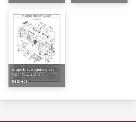
Grupo Electrógeno Diesel
Kipor KDE12STAF3
Despiece