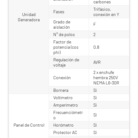
carbones
Trifásico,
Fases
Unidad
conexión en Y
Generadora
Grado de
F
aislación
N° de polos
2
Factor de
potencia (cos
0,8
phi)
Regulación de
AVR
voltaje
2 x enchufe
Conexión
hembra 250V
NEMA L6-30R
Bornera
Sí
Voltímetro
Sí
Amperímetro
Sí
Frecuenciómetr
Sí
o
Panel de Control
Horómetro
Sí
Protector AC
Sí