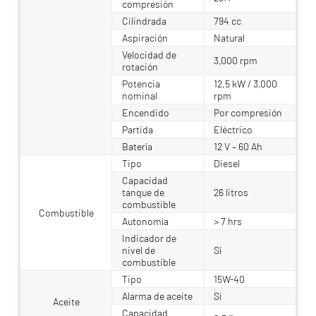
compresión
Cilindrada
794 cc
Aspiración
Natural
Velocidad de
3,000 rpm
rotación
Potencia
12,5 kW / 3,000
nominal
rpm
Encendido
Por compresión
Partida
Eléctrico
Batería
12 V – 60 Ah
Tipo
Diesel
Capacidad
tanque de
26 litros
combustible
Combustible
Autonomía
> 7 hrs
Indicador de
nivel de
Sí
combustible
Tipo
15W-40
Alarma de aceite
Sí
Aceite
Capacidad