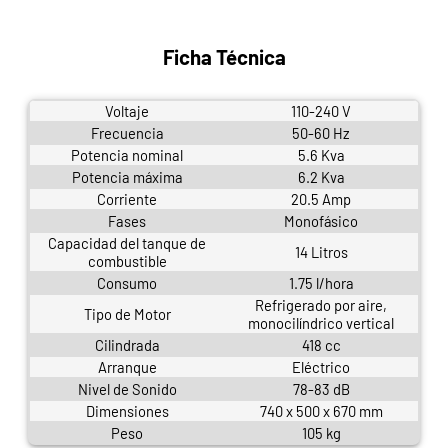
Ficha Técnica
Voltaje
110-240 V
Frecuencia
50-60 Hz
Potencia nominal
5.6 Kva
Potencia máxima
6.2 Kva
Corriente
20.5 Amp
Fases
Monofásico
Capacidad del tanque de
14 Litros
combustible
Consumo
1.75 l/hora
Refrigerado por aire,
Tipo de Motor
monocilíndrico vertical
Cilindrada
418 cc
Arranque
Eléctrico
Nivel de Sonido
78-83 dB
Dimensiones
740 x 500 x 670 mm
Peso
105 kg