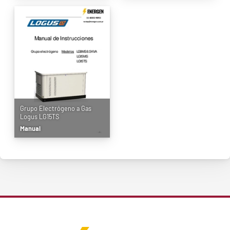
Grupo Electrógeno a Gas
Logus LG15TS
Manual