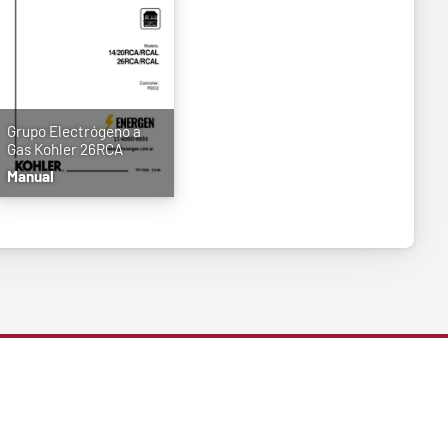
Grupo Electrógeno a
Gas Kohler 26RCA
Manual