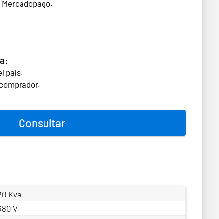
n Mercadopago.
a:
l país.
l comprador.
Consultar
20 Kva
380 V