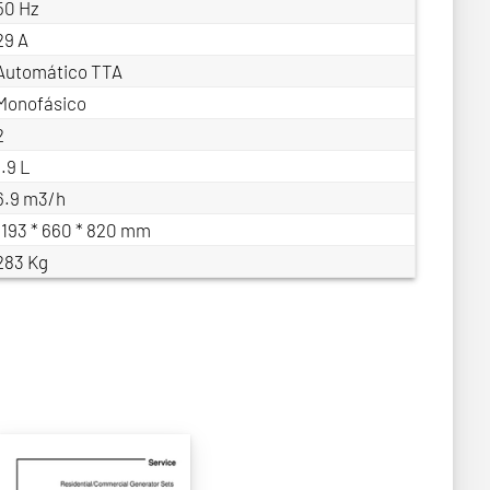
50 Hz
29 A
Automático TTA
Monofásico
2
1.9 L
6.9 m3/h
1193 * 660 * 820 mm
283 Kg