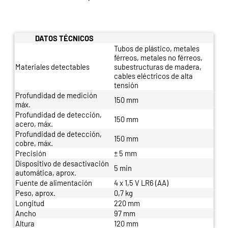
DATOS TÉCNICOS
Tubos de plástico, metales
férreos, metales no férreos,
Materiales detectables
subestructuras de madera,
cables eléctricos de alta
tensión
Profundidad de medición
150 mm
máx.
Profundidad de detección,
150 mm
acero, máx.
Profundidad de detección,
150 mm
cobre, máx.
Precisión
± 5 mm
Dispositivo de desactivación
5 min
automática, aprox.
Fuente de alimentación
4 x 1,5 V LR6 (AA)
Peso, aprox.
0,7 kg
Longitud
220 mm
Ancho
97 mm
Altura
120 mm