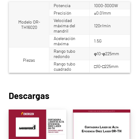
Potencia
1000-3000W
Precisión
±0.01mm
Velocidad
Modelo OR-
máxima del
120r/min
TH16020
mandril
Aceleración
1.5G
máxima
Rango tubo
φ10-φ225mm
redondo
Piezas
Rango tubo
□10-□225mm
cuadrado
Descargas