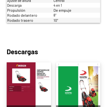
Ajuste de altura
Central
Descarga
4 en 1
Propulsión
De empuje
Rodado delantero
8"
Rodado trasero
10"
Descargas