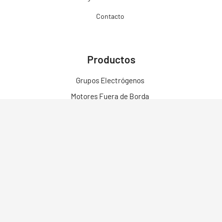
Contacto
Productos
Grupos Electrógenos
Motores Fuera de Borda
Motores
Motobombas
Motosoldadores y Soldadoras
Motos Eléctricas
Campo Bosque y Jardín
Construcción
Limpieza