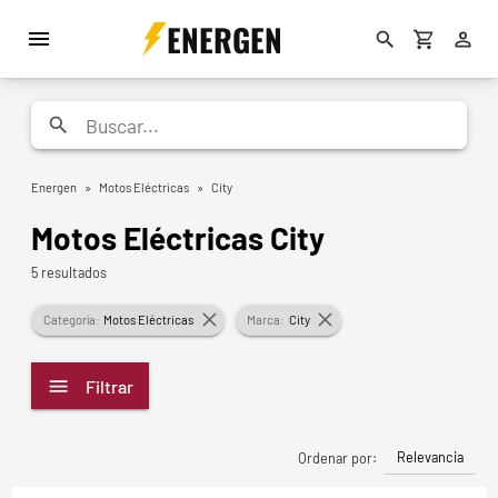
ENERGEN
Energen
»
Motos Eléctricas
»
City
Motos Eléctricas City
5 resultados
Categoría:
Motos Eléctricas
Marca:
City
Filtrar
Relevancia
Ordenar por: