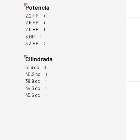
Potencia
2.2 HP
1
2.6 HP
1
2.9 HP
1
3 HP
1
3.3 HP
2
Cilindrada
51.6 cc
2
40.2 cc
1
38.9 cc
1
44.3 cc
1
45,6 cc
1