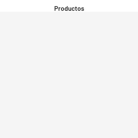
Productos
Grupos Electrógenos
Motores Fuera de Borda
Motores
Motobombas
Motosoldadores y Soldadoras
Motos Eléctricas
Campo Bosque y Jardín
Construcción
Limpieza
Herramientas
Robots
Cortadoras Láser