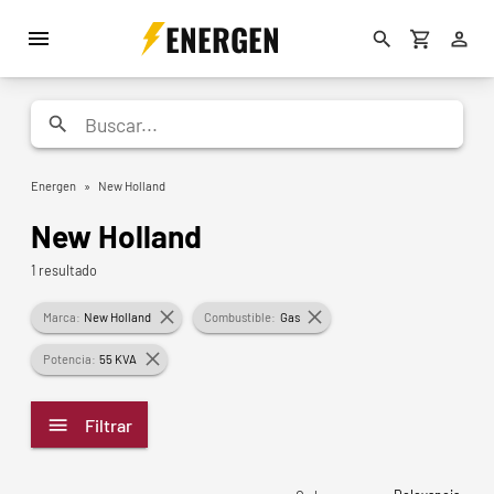
ENERGEN
Energen
»
New Holland
New Holland
1 resultado
Marca:
New Holland
Combustible:
Gas
Potencia:
55 KVA
Filtrar