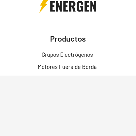
ENERGEN
Productos
Grupos Electrógenos
Motores Fuera de Borda
Motores
Motobombas
Motosoldadores y Soldadoras
Motos Eléctricas
Campo Bosque y Jardín