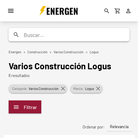
ENERGEN
Energen
»
Construcción
»
Varios Construcción
»
Logus
Varios Construcción Logus
6 resultados
Categoría:
Varios Construcción
Marca:
Logus
Filtrar
Relevancia
Ordenar por: