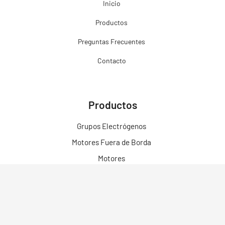
Inicio
Productos
Preguntas Frecuentes
Contacto
Productos
Grupos Electrógenos
Motores Fuera de Borda
Motores
Motobombas
Motosoldadores y Soldadoras
Motos Eléctricas
Campo Bosque y Jardín