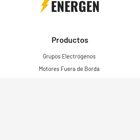
ENERGEN
Productos
Grupos Electrógenos
Motores Fuera de Borda
Motores
Motobombas
Motosoldadores y Soldadoras
Motos Eléctricas
Campo Bosque y Jardín