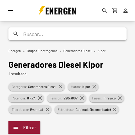
ENERGEN
Energen
»
Grupos Electrógenos
»
Generadores Diesel
»
Kipor
Generadores Diesel Kipor
1 resultado
Categoría:
Generadores Diesel
Marca:
Kipor
Potencia:
6 KVA
Tensión:
220/380V
Fases:
Trifásico
Tipo de uso:
Eventual
Estructura:
Cabinado (Insonorizado)
Filtrar