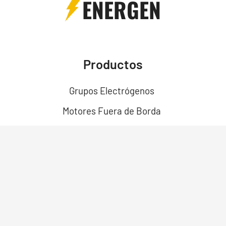
ENERGEN
Productos
Grupos Electrógenos
Motores Fuera de Borda
Motores
Motobombas
Motosoldadores y Soldadoras
Motos Eléctricas
Campo Bosque y Jardín