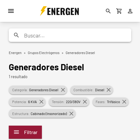
ENERGEN
Energen
»
Grupos Electrógenos
»
Generadores Diesel
Generadores Diesel
1 resultado
Categoría:
Generadores Diesel
Combustible:
Diesel
Potencia:
6 KVA
Tensión:
220/380V
Fases:
Trifásico
Estructura:
Cabinado (Insonorizado)
Filtrar