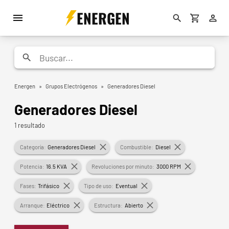
ENERGEN
Energen
»
Grupos Electrógenos
»
Generadores Diesel
Generadores Diesel
1 resultado
Categoría:
Generadores Diesel
Combustible:
Diesel
Potencia:
16.5 KVA
Revoluciones por minuto:
3000 RPM
Fases:
Trifásico
Tipo de uso:
Eventual
Arranque:
Eléctrico
Estructura:
Abierto